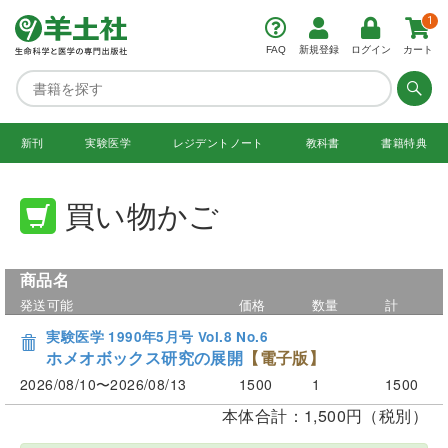
1
FAQ
新規登録
ログイン
カート
新刊
実験医学
レジデント
ノート
教科書
書籍特典
買い物かご
商品名
発送可能
価格
数量
計
実験医学 1990年5月号 Vol.8 No.6
ホメオボックス研究の展開
【電子版】
2026/08/10〜2026/08/13
1500
1
1500
本体合計：1,500円（税別）