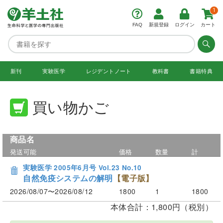
1
FAQ
新規登録
ログイン
カート
新刊
実験医学
レジデント
ノート
教科書
書籍特典
買い物かご
商品名
発送可能
価格
数量
計
実験医学 2005年6月号 Vol.23 No.10
自然免疫システムの解明
【電子版】
2026/08/07〜2026/08/12
1800
1
1800
本体合計：1,800円（税別）