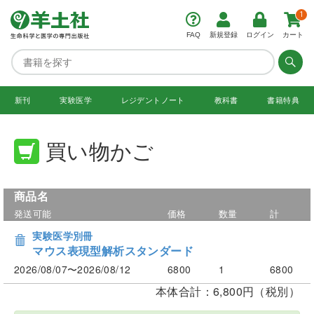
1
FAQ
新規登録
ログイン
カート
新刊
実験医学
レジデント
ノート
教科書
書籍特典
買い物かご
商品名
発送可能
価格
数量
計
実験医学別冊
マウス表現型解析スタンダード
2026/08/07〜2026/08/12
6800
1
6800
本体合計：6,800円（税別）