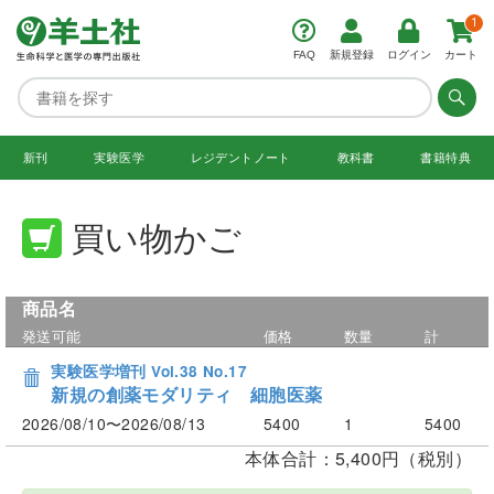
1
FAQ
新規登録
ログイン
カート
新刊
実験医学
レジデント
ノート
教科書
書籍特典
買い物かご
商品名
発送可能
価格
数量
計
実験医学増刊 Vol.38 No.17
新規の創薬モダリティ 細胞医薬
2026/08/10〜2026/08/13
5400
1
5400
本体合計：5,400円（税別）