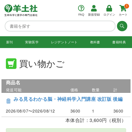
1
FAQ
新規登録
ログイン
カート
新刊
実験医学
レジデント
ノート
教科書
書籍特典
買い物かご
商品名
発送可能
価格
数量
計
みる見るわかる脳・神経科学入門講座 改訂版 後編
2026/08/07〜2026/08/12
3600
1
3600
本体合計：3,600円（税別）