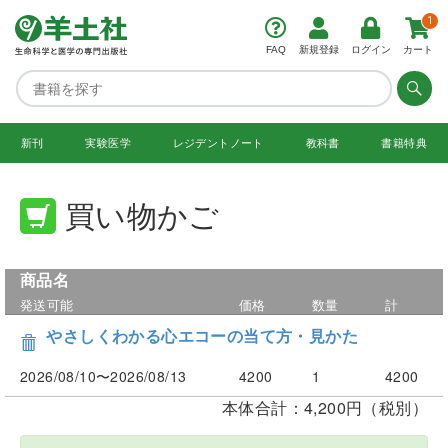
1
FAQ
新規登録
ログイン
カート
新刊
実験医学
レジデント
ノート
教科書
書籍特典
買い物かご
商品名
発送可能
価格
数量
計
やさしくわかる心エコーの当て方・見かた
2026/08/10〜2026/08/13
4200
1
4200
本体合計：4,200円（税別）