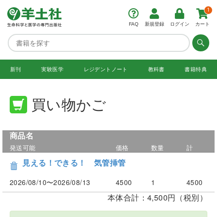
1
FAQ
新規登録
ログイン
カート
新刊
実験医学
レジデント
ノート
教科書
書籍特典
買い物かご
商品名
発送可能
価格
数量
計
見える！できる！ 気管挿管
2026/08/10〜2026/08/13
4500
1
4500
本体合計：4,500円（税別）