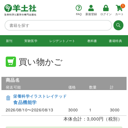
1
FAQ
新規登録
ログイン
カート
新刊
実験医学
レジデント
ノート
教科書
書籍特典
買い物かご
商品名
発送可能
価格
数量
計
栄養科学イラストレイテッド
食品機能学
2026/08/10〜2026/08/13
3000
1
3000
本体合計：3,000円（税別）