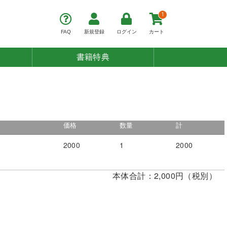
1
FAQ
新規登録
ログイン
カート
書籍特典
価格
数量
計
2000
1
2000
本体合計：2,000円（税別）