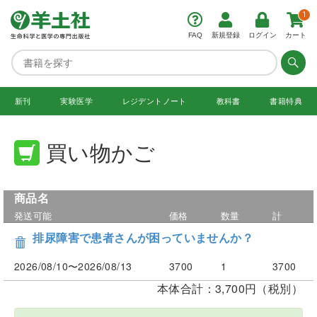
1
FAQ
新規登録
ログイン
カート
新刊
実験医学
レジデント
ノート
教科書
書籍特典
買い物かご
商品名
発送可能
価格
数量
計
排尿障害で患者さんが困っていませんか？
2026/08/10〜2026/08/13
3700
1
3700
本体合計：3,700円（税別）