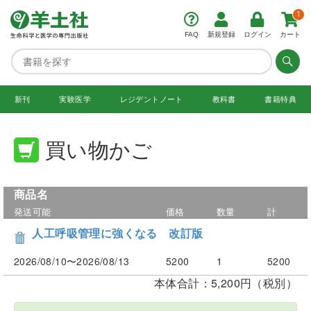
1
FAQ
新規登録
ログイン
カート
新刊
実験医学
レジデント
ノート
教科書
書籍特典
買い物かご
商品名
発送可能
価格
数量
計
人工呼吸管理に強くなる 改訂版
2026/08/10〜2026/08/13
5200
1
5200
本体合計：5,200円（税別）