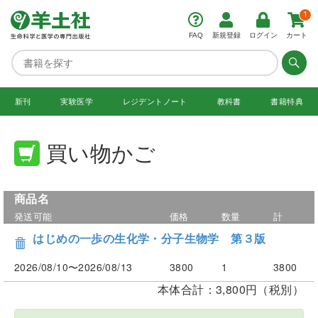
1
FAQ
新規登録
ログイン
カート
新刊
実験医学
レジデント
ノート
教科書
書籍特典
買い物かご
商品名
発送可能
価格
数量
計
はじめの一歩の生化学・分子生物学 第３版
2026/08/10〜2026/08/13
3800
1
3800
本体合計：3,800円（税別）