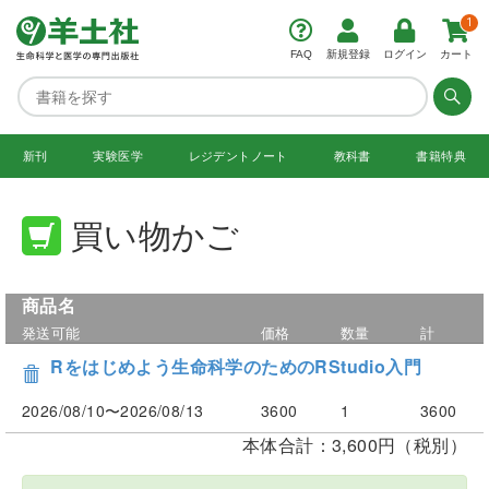
1
FAQ
新規登録
ログイン
カート
新刊
実験医学
レジデント
ノート
教科書
書籍特典
買い物かご
商品名
発送可能
価格
数量
計
Rをはじめよう生命科学のためのRStudio入門
2026/08/10〜2026/08/13
3600
1
3600
本体合計：3,600円（税別）