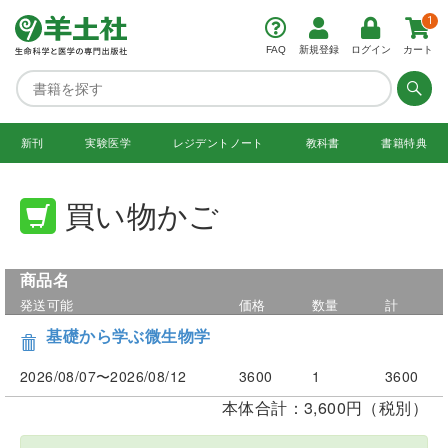
1
FAQ
新規登録
ログイン
カート
新刊
実験医学
レジデント
ノート
教科書
書籍特典
買い物かご
商品名
発送可能
価格
数量
計
基礎から学ぶ微生物学
2026/08/07〜2026/08/12
3600
1
3600
本体合計：3,600円（税別）