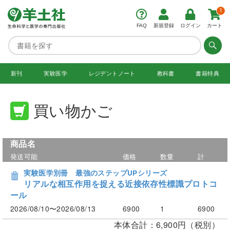
1
FAQ
新規登録
ログイン
カート
新刊
実験医学
レジデント
ノート
教科書
書籍特典
買い物かご
商品名
発送可能
価格
数量
計
実験医学別冊 最強のステップUPシリーズ
リアルな相互作用を捉える近接依存性標識プロトコ
ール
2026/08/10〜2026/08/13
6900
1
6900
本体合計：6,900円（税別）