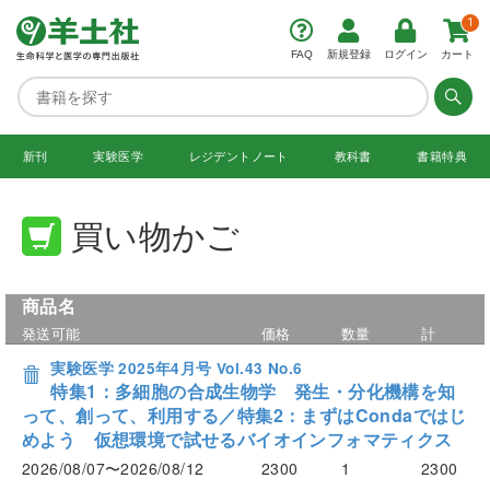
1
FAQ
新規登録
ログイン
カート
新刊
実験医学
レジデント
ノート
教科書
書籍特典
買い物かご
商品名
発送可能
価格
数量
計
実験医学 2025年4月号 Vol.43 No.6
特集1：多細胞の合成生物学 発生・分化機構を知
って、創って、利用する／特集2：まずはCondaではじ
めよう 仮想環境で試せるバイオインフォマティクス
2026/08/07〜2026/08/12
2300
1
2300