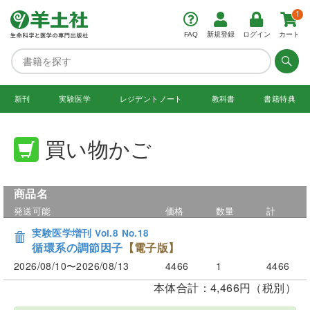
1
FAQ
新規登録
ログイン
カート
新刊
実験医学
レジデント
ノート
教科書
書籍特典
買い物かご
商品名
発送可能
価格
数量
計
実験医学増刊 Vol.8 No.18
循環系の調節因子
【電子版】
2026/08/10〜2026/08/13
4466
1
4466
本体合計：4,466円（税別）