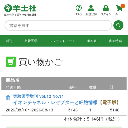
1
FAQ
新規登録
ログイン
カート
新刊
実験医学
レジデント
ノート
教科書
書籍特典
買い物かご
商品名
発送可能
価格
数量
計
実験医学増刊 Vol.12 No.11
イオンチャネル・レセプターと細胞情報
【電子版】
2026/08/10〜2026/08/13
5146
1
5146
本体合計：5,146円（税別）