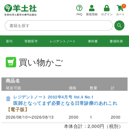
1
FAQ
新規登録
ログイン
カート
新刊
実験医学
レジデント
ノート
教科書
書籍特典
買い物かご
商品名
発送可能
価格
数量
計
レジデントノート 2002年4月号 Vol.4 No.1
医師となってまず必要となる日常診療のあれこれ
【電子版】
2026/08/10〜2026/08/13
2000
1
2000
本体合計：2,000円（税別）