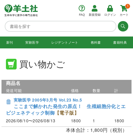
1
FAQ
新規登録
ログイン
カート
新刊
実験医学
レジデント
ノート
教科書
書籍特典
買い物かご
商品名
発送可能
価格
数量
計
実験医学 2005年3月号 Vol.23 No.5
ここまで解かれた発生の原点！ 生殖細胞分化とエ
ピジェネティック制御
【電子版】
2026/08/10〜2026/08/13
1800
1
1800
本体合計：1,800円（税別）