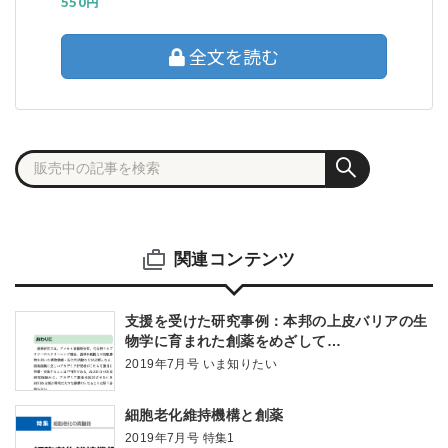
550円
全文を読む
関連コンテンツ
支援を受けた研究事例：本邦の上皮バリアの生
物学に育まれた創薬をめざして
―BINDS（PDIS）の支援を受けて 使ってみま
2019年7月号 いま知りたい
せんか？アカデミア創薬の支援制度
細胞老化維持機構と創薬
2019年7月号 特集1