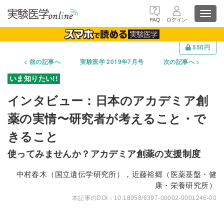
Toggl
FAQ
ログイン
navig
550円
前の記事へ
実験医学 2019年7月号
次の記事へ
インタビュー：日本のアカデミア創
薬の実情〜研究者が考えること・で
きること
使ってみませんか？アカデミア創薬の支援制度
中村春木（国立遺伝学研究所），近藤裕郷（医薬基盤・健
康・栄養研究所）
10.18958/6397-00002-0001246-00