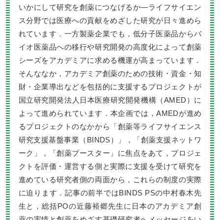
いかにして研究を創薬につなげるか―ライフサイエン
ス分野では医療への貢献をめざした研究が日々進めら
れています．一方製薬企業でも，低分子医薬品からバ
イオ医薬品への移行や研究開発の高度化によって創薬
シーズをアカデミアに求める機運が高まっています．
そんななか，アカデミア創薬のための技術・資金・知
財・企業導出などを包括的に支援するプロジェクトが
国立研究開発法人日本医療研究開発機構（AMED）に
よって進められています．本企画では，AMEDが進め
るプロジェクトのなかから「創薬等ライフサイエンス
研究支援基盤事業（BINDS）」，「創薬支援ネットワ
ーク」，「創薬ブースター」に焦点をあて，プロジェ
クトを評価・運営する側と実際に支援を受けて研究を
進めている研究者側の両面から，これらの制度の実際
に迫ります．記事の前半ではBINDS PSの中村春木先
生と，総括POの近藤裕郷先生に日本のアカデミア創
薬の実情と創薬をめざす基礎研究者へメッセージをい