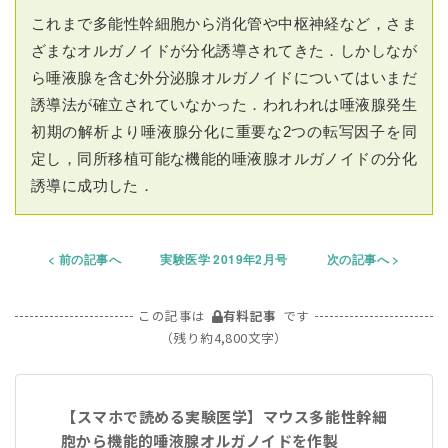
これまで多能性幹細胞から消化管や中枢神経など，さま
ざまなオルガノイドが分化誘導されてきた．しかしなが
ら唾液腺を含む外分泌腺オルガノイドについてはいまだ
誘導法が確立されていなかった．われわれは唾液腺発生
初期の解析より唾液腺分化に重要な2つの転写因子を同
定し，同所移植可能な機能的唾液腺オルガノイドの分化
誘導に成功した．
前の記事へ
実験医学 2019年2月号
次の記事へ
この記事は
有料記事
です
（残り約4,800文字）
【スマホで読める実験医学】マウス多能性幹細
胞から機能的唾液腺オルガノイドを作製