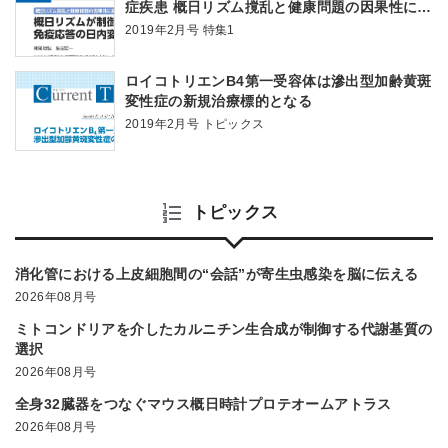
症疾患 概日リズム撹乱と健康問題の因果性に挑
む
2019年2月号 特集1
ロイコトリエンB4第一受容体は滲出型加齢黄斑
変性症の新規治療標的となる
2019年2月号 トピックス
トピックス
消化管における上皮細胞間の“会話”が寄生虫感染を脳に伝える
2026年08月号
ミトコンドリアを介したカルニチン生合成が制御する代謝基質の
選択
2026年08月号
全身32臓器をつなぐマウス概日時計プロテオームアトラス
2026年08月号