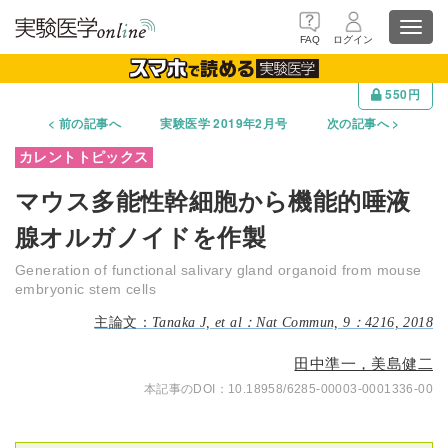
Toggl
FAQ
ログイン
navig
550円
前の記事へ
実験医学 2019年2月号
次の記事へ
マウス多能性幹細胞から機能的唾液
腺オルガノイドを作製
Generation of functional salivary gland organoid from mouse
embryonic stem cells
Tanaka J, et al：Nat Commun, 9：4216, 2018
田中準一，美島健二
10.18958/6285-00003-0001336-00