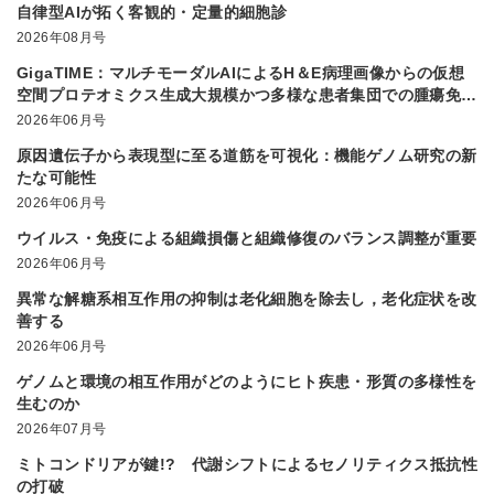
自律型AIが拓く客観的・定量的細胞診
2026年08月号
GigaTIME：マルチモーダルAIによるH＆E病理画像からの仮想
空間プロテオミクス生成大規模かつ多様な患者集団での腫瘍免疫
微小環境解析を実現
2026年06月号
原因遺伝子から表現型に至る道筋を可視化：機能ゲノム研究の新
たな可能性
2026年06月号
ウイルス・免疫による組織損傷と組織修復のバランス調整が重要
2026年06月号
異常な解糖系相互作用の抑制は老化細胞を除去し，老化症状を改
善する
2026年06月号
ゲノムと環境の相互作用がどのようにヒト疾患・形質の多様性を
生むのか
2026年07月号
ミトコンドリアが鍵!? 代謝シフトによるセノリティクス抵抗性
の打破