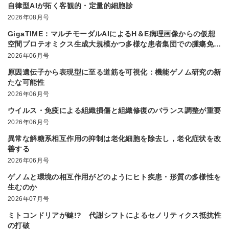
自律型AIが拓く客観的・定量的細胞診
2026年08月号
GigaTIME：マルチモーダルAIによるH＆E病理画像からの仮想
空間プロテオミクス生成大規模かつ多様な患者集団での腫瘍免疫
微小環境解析を実現
2026年06月号
原因遺伝子から表現型に至る道筋を可視化：機能ゲノム研究の新
たな可能性
2026年06月号
ウイルス・免疫による組織損傷と組織修復のバランス調整が重要
2026年06月号
異常な解糖系相互作用の抑制は老化細胞を除去し，老化症状を改
善する
2026年06月号
ゲノムと環境の相互作用がどのようにヒト疾患・形質の多様性を
生むのか
2026年07月号
ミトコンドリアが鍵!? 代謝シフトによるセノリティクス抵抗性
の打破