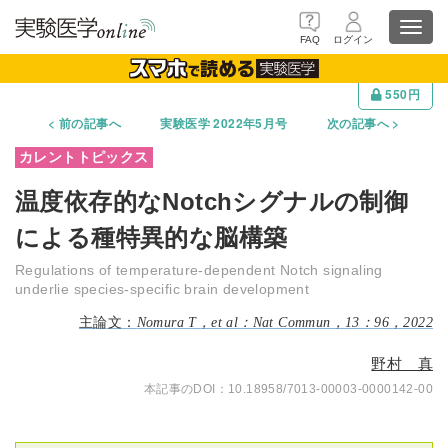
Toggl
FAQ
ログイン
navig
550円
前の記事へ
実験医学 2022年5月号
次の記事へ
温度依存的なNotchシグナルの制御
による種特異的な脳構築
Regulations of temperature-dependent Notch signaling
underlie species-specific brain development
Nomura T，et al：Nat Commun，13：96，2022
野村 真
10.18958/7013-00003-0000142-00