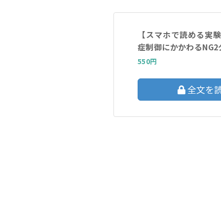
【スマホで読める実
症制御にかかわるNG2
550円
全文を