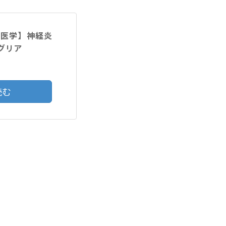
験医学】神経炎
グリア
読む