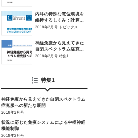
内耳の特殊な電位環境を
維持するしくみ：計算科
学と実験科学を用いた解
2018年2月号 トピックス
析
神経免疫から見えてきた
自閉スペクトラム症克服
への新たな展開
2018年2月号 特集1
特集1
神経免疫から見えてきた自閉スペクトラム
症克服への新たな展開
2018年2月号
状況に応じた免疫システムによる中枢神経
機能制御
2018年2月号