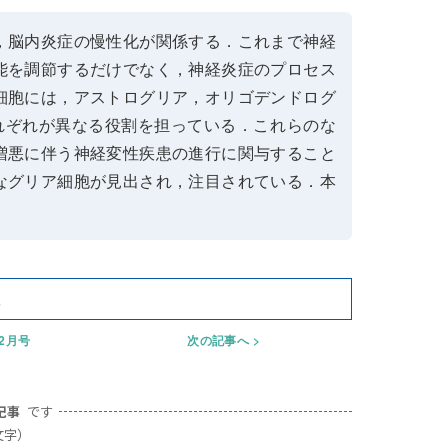
，脳内炎症の慢性化が関係する．これまで神経
能を調節するだけでなく，神経炎症のプロセス
細胞には，アストログリア，オリゴデンドログ
れぞれが異なる役割を担っている．これらのな
増悪に伴う神経変性疾患の進行に関与すること
なグリア細胞が見出され，注目されている．本
患
年2月号
次の記事へ
記事
です
文字）