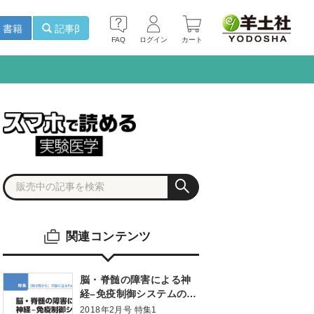
書籍
記事β
FAQ
ログイン
カート
関連コンテンツ
脳・脊髄の障害による神
経–免疫制御システムの破
綻
2018年2月号 特集1