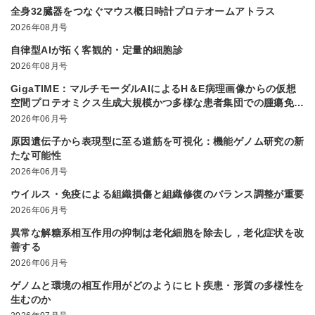
全身32臓器をつなぐマウス概日時計プロテオームアトラス
2026年08月号
自律型AIが拓く客観的・定量的細胞診
2026年08月号
GigaTIME：マルチモーダルAIによるH＆E病理画像からの仮想
空間プロテオミクス生成大規模かつ多様な患者集団での腫瘍免疫
微小環境解析を実現
2026年06月号
原因遺伝子から表現型に至る道筋を可視化：機能ゲノム研究の新
たな可能性
2026年06月号
ウイルス・免疫による組織損傷と組織修復のバランス調整が重要
2026年06月号
異常な解糖系相互作用の抑制は老化細胞を除去し，老化症状を改
善する
2026年06月号
ゲノムと環境の相互作用がどのようにヒト疾患・形質の多様性を
生むのか