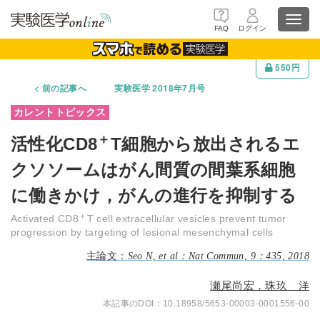
Toggl
FAQ
ログイン
navig
550円
前の記事へ
実験医学 2018年7月号
＋
活性化CD8
T細胞から放出されるエ
クソソームはがん間質の間葉系細胞
に働きかけ，がんの進行を抑制する
＋
Activated CD8
T cell extracellular vesicles prevent tumor
progression by targeting of lesional mesenchymal cells
Seo N, et al：Nat Commun, 9：435, 2018
瀬尾尚宏，珠玖 洋
10.18958/5653-00003-0001556-00