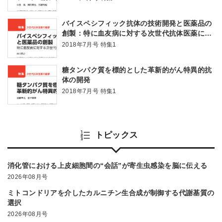
バイスペシフィック抗体の技術開発と医薬品の
創製：特に血友病に対する次世代抗体医薬につ
いて
2018年7月号 特集1
糖タンパク質を標的とした革新的がん特異的抗
体の開発
2018年7月号 特集1
トピックス
消化管における上皮細胞間の“会話”が寄生虫感染を脳に伝える
2026年08月号
ミトコンドリアを介したカルニチン生合成が制御する代謝基質の
選択
2026年08月号