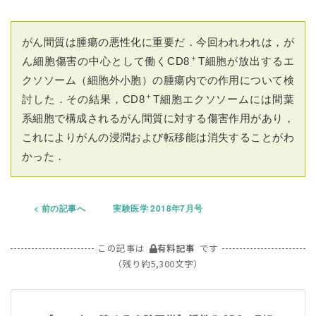
がん間質は腫瘍の悪性化に重要だ．今回われわれは，が
＋
ん細胞傷害の中心として働くCD8
T細胞が放出するエ
クソソーム（細胞外小胞）の腫瘍内での作用について検
＋
討した．その結果，CD8
T細胞エクソソームには間葉
系細胞で構成されるがん間質に対する傷害作用があり，
これによりがんの浸潤および転移能は消失することがわ
かった．
前の記事へ
実験医学 2018年7月号
この記事は
有料記事
です
（残り約5,300文字）