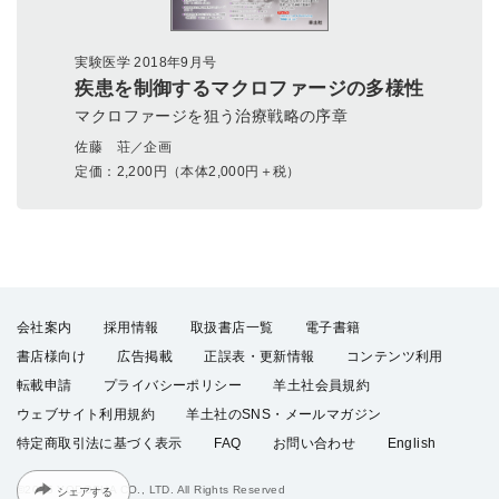
実験医学 2018年9月号
疾患を制御するマクロファージの多様性
マクロファージを狙う治療戦略の序章
佐藤 荘／企画
定価：
2,200
円（本体2,000円＋税）
会社案内
採用情報
取扱書店一覧
電子書籍
書店様向け
広告掲載
正誤表・更新情報
コンテンツ利用
転載申請
プライバシーポリシー
羊土社会員規約
ウェブサイト利用規約
羊土社のSNS・メールマガジン
特定商取引法に基づく表示
FAQ
お問い合わせ
English
シェアする
©2026 YODOSHA CO., LTD. All Rights Reserved