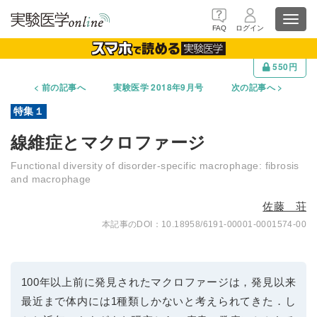
Toggl
FAQ
ログイン
navig
550円
前の記事へ
実験医学 2018年9月号
次の記事へ
線維症とマクロファージ
Functional diversity of disorder-specific macrophage: fibrosis
and macrophage
佐藤 荘
10.18958/6191-00001-0001574-00
100年以上前に発見されたマクロファージは，発見以来
最近まで体内には1種類しかないと考えられてきた．し