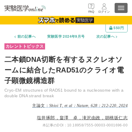
Toggl
FAQ
ログイン
navig
550円
前の記事へ
実験医学 2024年9月号
次の記事へ
二本鎖DNA切断を有するヌクレオソ
ームに結合したRAD51のクライオ電
子顕微鏡構造群
Cryo-EM structures of RAD51 bound to a nucleosome with a
double DNA strand break
Shioi T, et al：Nature, 628：212-220, 2024
塩井琢郎，畠澤 卓，滝沢由政，胡桃坂仁志
10.18958/7555-00003-0001696-00