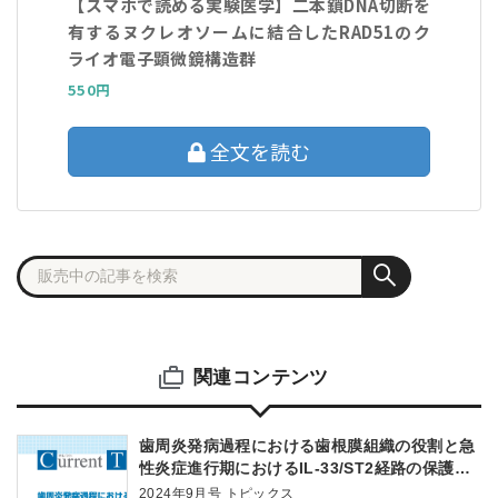
【スマホで読める実験医学】二本鎖DNA切断を
有するヌクレオソームに結合したRAD51のク
ライオ電子顕微鏡構造群
550円
全文を読む
関連コンテンツ
歯周炎発病過程における歯根膜組織の役割と急
性炎症進行期におけるIL-33/ST2経路の保護的
な作用
2024年9月号 トピックス