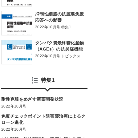
構
抑制性細胞の抗腫瘍免疫
応答への影響
2022年10月号 特集1
タンパク質最終糖化産物
（AGEs）の抗炎症機能
2022年10月号 トピックス
特集1
耐性克服をめざす新薬開発状況
2022年10月号
免疫チェックポイント阻害薬治療によるク
ローン進化
2022年10月号