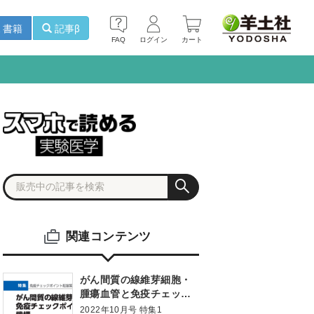
書籍
記事β
FAQ
ログイン
カート
関連コンテンツ
がん間質の線維芽細胞・
腫瘍血管と免疫チェック
ポイント阻害薬の耐性機
2022年10月号 特集1