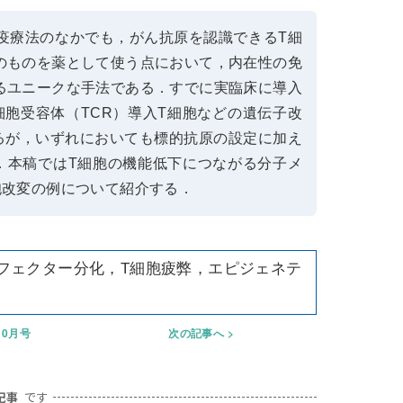
疫療法のなかでも，がん抗原を認識できるT細
のものを薬として使う点において，内在性の免
るユニークな手法である．すでに実臨床に導入
細胞受容体（TCR）導入T細胞などの遺伝子改
れるが，いずれにおいても標的抗原の設定に加え
．本稿ではT細胞の機能低下につながる分子メ
胞改変の例について紹介する．
エフェクター分化，T細胞疲弊，エピジェネテ
10月号
次の記事へ
記事
です