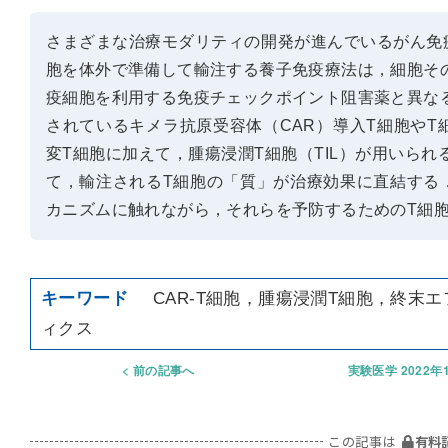
さまざまな治療モダリティの開発が進んでいるがん免
胞を体外で準備して輸注する養子免疫療法は，細胞そ
疫細胞を利用する免疫チェックポイント阻害薬と異な
されているキメラ抗原受容体（CAR）導入T細胞やT
変T細胞に加えて，腫瘍浸潤T細胞（TIL）が用いら
て，輸注されるT細胞の「質」が治療効果に直結する
カニズムに触れながら，それらを予防するためのT細
CAR-T細胞，腫瘍浸潤T細胞，終末
ィクス
前の記事へ
実験医学 2022年
この記事は
有料