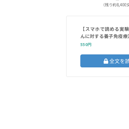
（残り約8,400
【スマホで読める実
んに対する養子免疫療
550円
全文を