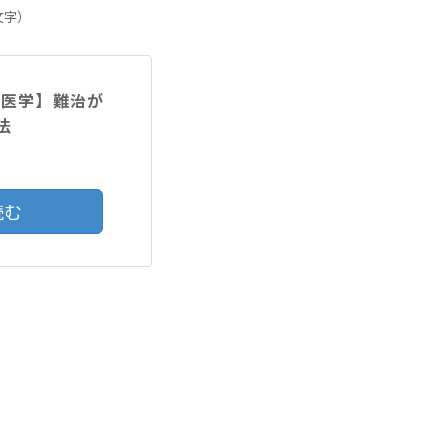
文字）
験医学】難治が
法
読む