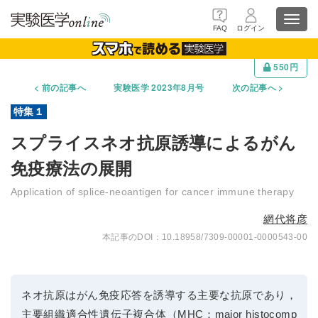
Toggl
FAQ
ログイン
navig
550円
前の記事へ
実験医学 2023年8月号
次の記事へ
スプライスネオ抗原誘導によるがん
免疫療法の展開
Application of splice-neoantigen for cancer immune therapy
網代将彦
10.18958/7309-00001-0000543-00
ネオ抗原はがん免疫応答を誘導する主要な抗原であり，
主要組織適合性遺伝子複合体（MHC：major histocomp