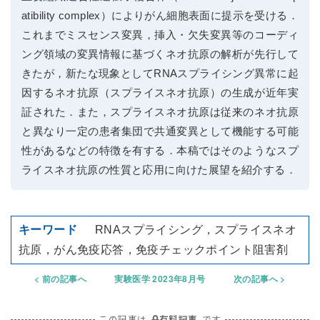
atibility complex）によりがん細胞表面に提示を受ける．
これまでミスセンス変異，挿入・欠失変異等のコーディ
ング領域の変異情報に基づくネオ抗原の解析が先行して
きたが，新たな現象としてRNAスプライシング異常に起
因するネオ抗原（スプライスネオ抗原）の生成が近年実
証された．また，スプライスネオ抗原は従来のネオ抗原
と異なり一定の患者集団で共通変異として機能する可能
性があるなどの特徴を有する．本稿ではそのようなスプ
ライスネオ抗原の性質と応用に向けた展望を紹介する．
RNAスプライシング，スプライスネオ
抗原，がん免疫応答，免疫チェックポイント阻害剤
前の記事へ
実験医学 2023年8月号
次の記事へ
この記事は
有料記事
です