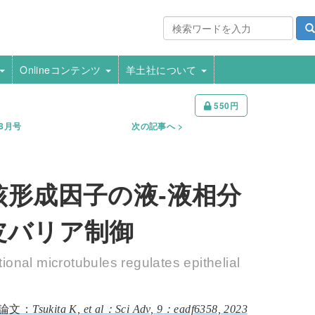
Onlineコンテンツ
羊土社について
550円
年8月号
次の記事へ
形成因子の液-液相分
皮バリア制御
ional microtubules regulates epithelial
Tsukita K, et al：Sci Adv, 9：eadf6358, 2023