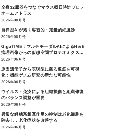
全身32臓器をつなぐマウス概日時計プロテ
オームアトラス
2026年08月号
自律型AIが拓く客観的・定量的細胞診
2026年08月号
GigaTIME：マルチモーダルAIによるH＆E
病理画像からの仮想空間プロテオミクス生
成大規模かつ多様な患者集団での腫瘍免疫
2026年06月号
微小環境解析を実現
原因遺伝子から表現型に至る道筋を可視
化：機能ゲノム研究の新たな可能性
2026年06月号
ウイルス・免疫による組織損傷と組織修復
のバランス調整が重要
2026年06月号
異常な解糖系相互作用の抑制は老化細胞を
除去し，老化症状を改善する
2026年06月号