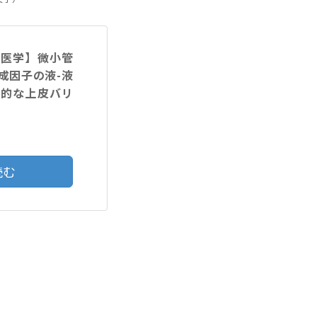
験医学】微小管
成因子の液-液
間的な上皮バリ
読む