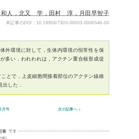
田和人，北又 学，田村 淳，月田早智子
10.18958/7309-00003-0000546-00
生体外環境に対して，生体内環境の恒常性を保
点が多い．われわれは，アクチン重合核形成促
起こすことで，上皮細胞間接着部位のアクチン線維
見出した．
年8月号
次の記事へ
記事
です
文字）