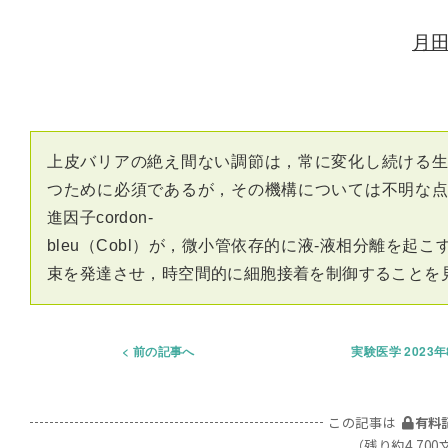
月
上皮バリアの絶え間ない調節は，常に変化し続ける
つために必須であるが，その機構については不明な
進因子cordon-
bleu（Cobl）が，微小管依存的に液-液相分離を
束を発達させ，時空間的に細胞接着を制御することを
前の記事へ
実験医学 2023
この記事は
有料
（残り約4,700