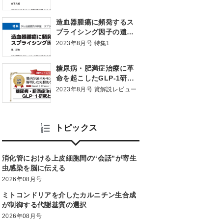
造血器腫瘍に頻発するス
プライシング因子の遺伝
子変異
2023年8月号 特集1
糖尿病・肥満症治療に革
命を起こしたGLP-1研究
とDrucker博士
2023年8月号 賞解説レビュー
トピックス
消化管における上皮細胞間の“会話”が寄生
虫感染を脳に伝える
2026年08月号
ミトコンドリアを介したカルニチン生合成
が制御する代謝基質の選択
2026年08月号