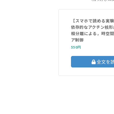
【スマホで読める実
依存的なアクチン核形
相分離による，時空
ア制御
550円
全文を