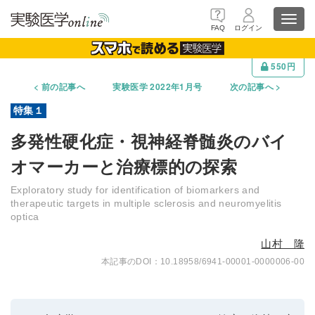
Toggl
FAQ
ログイン
navig
550円
前の記事へ
実験医学 2022年1月号
次の記事へ
多発性硬化症・視神経脊髄炎のバイ
オマーカーと治療標的の探索
Exploratory study for identification of biomarkers and
therapeutic targets in multiple sclerosis and neuromyelitis
optica
山村 隆
10.18958/6941-00001-0000006-00