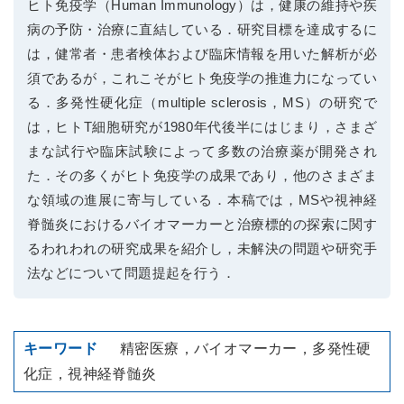
ヒト免疫学（Human Immunology）は，健康の維持や疾
病の予防・治療に直結している．研究目標を達成するに
は，健常者・患者検体および臨床情報を用いた解析が必
須であるが，これこそがヒト免疫学の推進力になってい
る．多発性硬化症（multiple sclerosis，MS）の研究で
は，ヒトT細胞研究が1980年代後半にはじまり，さまざ
まな試行や臨床試験によって多数の治療薬が開発され
た．その多くがヒト免疫学の成果であり，他のさまざま
な領域の進展に寄与している．本稿では，MSや視神経
脊髄炎におけるバイオマーカーと治療標的の探索に関す
るわれわれの研究成果を紹介し，未解決の問題や研究手
法などについて問題提起を行う．
精密医療，バイオマーカー，多発性硬
化症，視神経脊髄炎