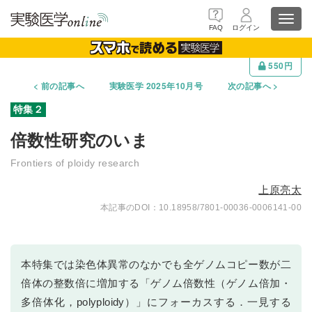
Toggl
FAQ
ログイン
navig
550円
前の記事へ
実験医学 2025年10月号
次の記事へ
倍数性研究のいま
Frontiers of ploidy research
上原亮太
10.18958/7801-00036-0006141-00
本特集では染色体異常のなかでも全ゲノムコピー数が二
倍体の整数倍に増加する「ゲノム倍数性（ゲノム倍加・
多倍体化，polyploidy）」にフォーカスする．一見する