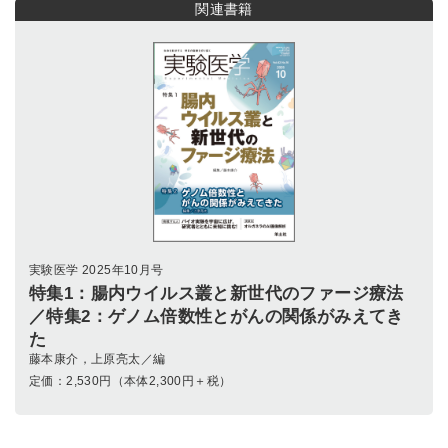
関連書籍
実験医学 2025年10月号
特集1：腸内ウイルス叢と新世代のファージ療法
／特集2：ゲノム倍数性とがんの関係がみえてき
た
藤本康介，上原亮太／編
定価：
2,530
円（本体2,300円＋税）