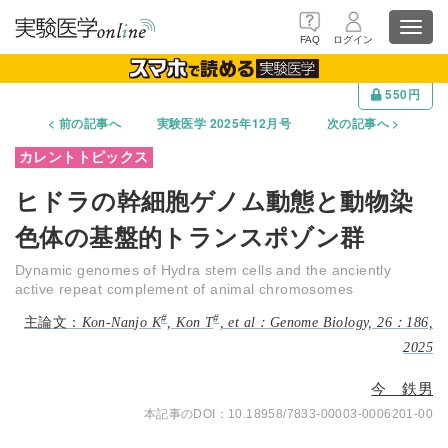
Toggl
FAQ
ログイン
navig
550円
前の記事へ
実験医学 2025年12月号
次の記事へ
ヒドラの幹細胞ゲノム動態と動物染
色体の基盤的トランスポゾン群
Dynamic genomes of Hydra stem cells and the anciently
active repeat complement of animal chromosomes
#
#
Kon-Nanjo K
, Kon T
, et al：Genome Biology, 26：186,
2025
今 鉄男
10.18958/7833-00003-0006201-00