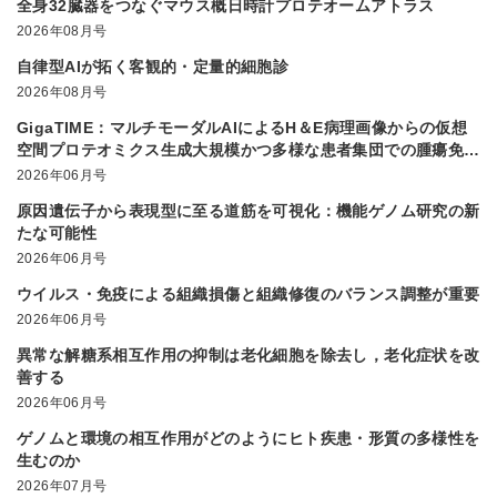
全身32臓器をつなぐマウス概日時計プロテオームアトラス
2026年08月号
自律型AIが拓く客観的・定量的細胞診
2026年08月号
GigaTIME：マルチモーダルAIによるH＆E病理画像からの仮想
空間プロテオミクス生成大規模かつ多様な患者集団での腫瘍免疫
微小環境解析を実現
2026年06月号
原因遺伝子から表現型に至る道筋を可視化：機能ゲノム研究の新
たな可能性
2026年06月号
ウイルス・免疫による組織損傷と組織修復のバランス調整が重要
2026年06月号
異常な解糖系相互作用の抑制は老化細胞を除去し，老化症状を改
善する
2026年06月号
ゲノムと環境の相互作用がどのようにヒト疾患・形質の多様性を
生むのか
2026年07月号