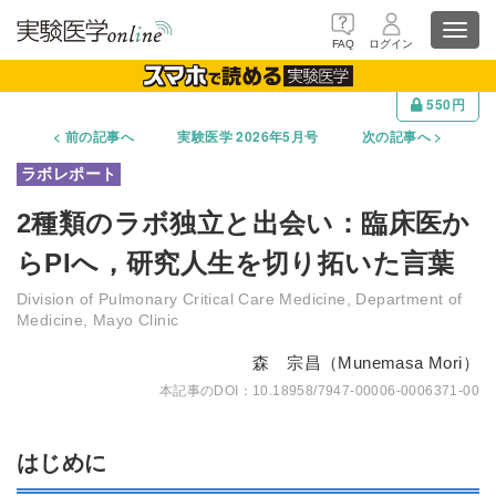
Toggl
FAQ
ログイン
navig
550円
前の記事へ
実験医学 2026年5月号
次の記事へ
2種類のラボ独立と出会い：臨床医か
らPIへ，研究人生を切り拓いた言葉
Division of Pulmonary Critical Care Medicine, Department of
Medicine, Mayo Clinic
森 宗昌（Munemasa Mori）
10.18958/7947-00006-0006371-00
はじめに