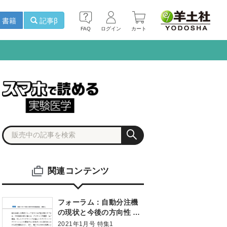
書籍
記事β
FAQ
ログイン
カート
関連コンテンツ
フォーラム：自動分注機
の現状と今後の方向性 実
験自動化・遠隔化と産業
2021年1月号 特集1