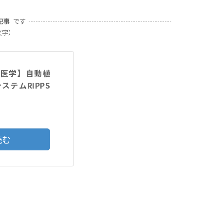
記事
です
文字）
験医学】自動植
テムRIPPS
読む