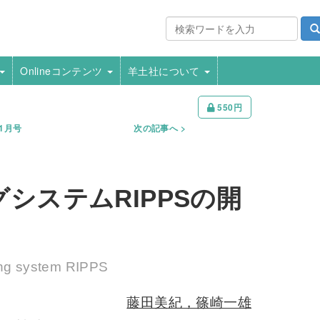
Onlineコンテンツ
羊土社について
550円
年1月号
次の記事へ
システムRIPPSの開
ing system RIPPS
藤田美紀，篠崎一雄