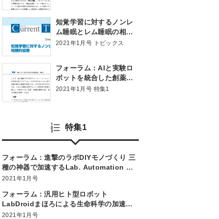
知覚学習に対するノンレ
ム睡眠とレム睡眠の相補
的役割
2021年1月号 トピックス
フォーラム：AIと実験ロ
ボットを統合した創薬プ
ラットフォーム 実験自動
2021年1月号 特集1
化・遠隔化と産業
特集1
フォーラム：進撃のラボDIYモノづくり 三
種の神器で加速するLab. Automation 実
験自動化・遠隔化と産業
2021年1月号
フォーラム：汎用ヒト型ロボット
LabDroidまほろによる生命科学の加速実
験 自動化・遠隔化と産業
2021年1月号