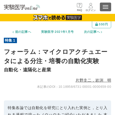
Toggl
FAQ
ログイン
navig
550円
前の記事へ
実験医学 2021年1月号
次の記事へ
フォーラム：マイクロアクチュエー
タによる分注・培養の自動化実験
自動化・遠隔化と産業
片野圭二，岩渕 明
10.18958/6731-00001-0000659-00
特集各論では自動化を研究にとり入れた実例と，とり入
れる過程で培ったノウハウをご紹介いただきました.本