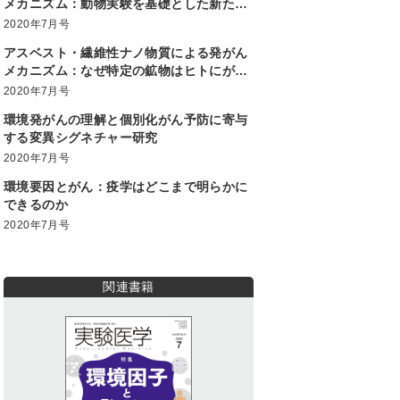
メカニズム：動物実験を基礎とした新たな
職業性膀胱がん原因物質の発見
2020年7月号
アスベスト・繊維性ナノ物質による発がん
メカニズム：なぜ特定の鉱物はヒトにがん
を発生させるのか？
2020年7月号
環境発がんの理解と個別化がん予防に寄与
する変異シグネチャー研究
2020年7月号
環境要因とがん：疫学はどこまで明らかに
できるのか
2020年7月号
関連書籍