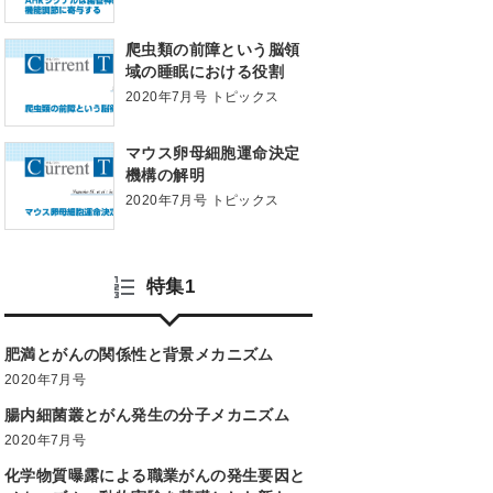
爬虫類の前障という脳領
域の睡眠における役割
2020年7月号 トピックス
マウス卵母細胞運命決定
機構の解明
2020年7月号 トピックス
特集1
肥満とがんの関係性と背景メカニズム
2020年7月号
腸内細菌叢とがん発生の分子メカニズム
2020年7月号
化学物質曝露による職業がんの発生要因と