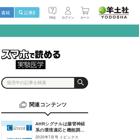
書籍
記事β
FAQ
ログイン
カート
関連コンテンツ
AHRシグナルは腸管神経
系の環境適応と機能調節
に寄与する
2020年7月号 トピックス