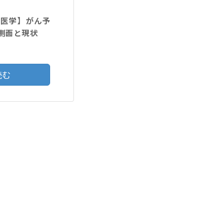
験医学】がん予
側面と現状
読む