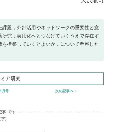
大沢龍司
た課題，外部活用やネットワークの重要性と意
薬研究，実用化へとつなげていくうえで存在す
成を構築していくとよいか，について考察した
デミア研究
年3月号
次の記事へ
記事
です
文字）