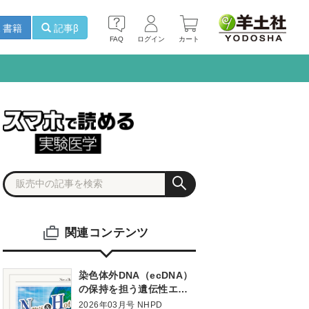
書籍
記事β
FAQ
ログイン
カート
関連コンテンツ
染色体外DNA（ecDNA）
の保持を担う遺伝性エレ
メントの発見ecDNAがが
2026年03月号 NHPD