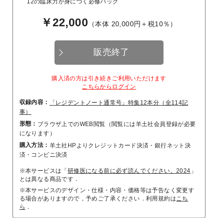
12の臨床力が身につく必修パック
￥22,000
（本体 20,000円＋税10％）
販売終了
購入済の方は引き続きご利用いただけます
こちらからログイン
収録内容：
「レジデントノート通常号」特集12本分（全114記
事）
形態：
ブラウザ上でのWEB閲覧（閲覧には羊土社会員登録が必要
になります）
購入方法：
羊土社HPよりクレジットカード決済・銀行ネット決
済・コンビニ決済
※本サービスは「
研修医になる前に必ず読んでください。2024
」
とは異なる商品です．
※本サービスのデザイン・仕様・内容・価格等は予告なく変更す
る場合がありますので，予めご了承ください．利用規約は
こち
ら
．