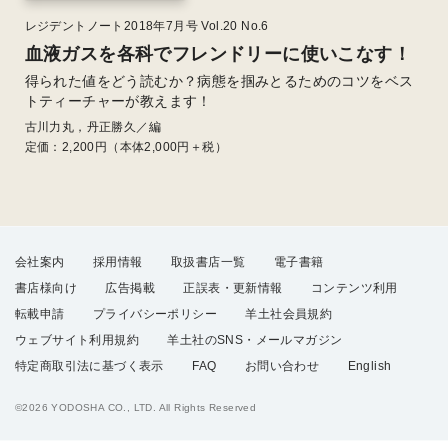
レジデントノート2018年7月号 Vol.20 No.6
血液ガスを各科でフレンドリーに使いこなす！
得られた値をどう読むか？病態を掴みとるためのコツをベス
トティーチャーが教えます！
古川力丸，丹正勝久／編
定価：
2,200
円（本体2,000円＋税）
会社案内
採用情報
取扱書店一覧
電子書籍
書店様向け
広告掲載
正誤表・更新情報
コンテンツ利用
転載申請
プライバシーポリシー
羊土社会員規約
ウェブサイト利用規約
羊土社のSNS・メールマガジン
特定商取引法に基づく表示
FAQ
お問い合わせ
English
©2026 YODOSHA CO., LTD. All Rights Reserved