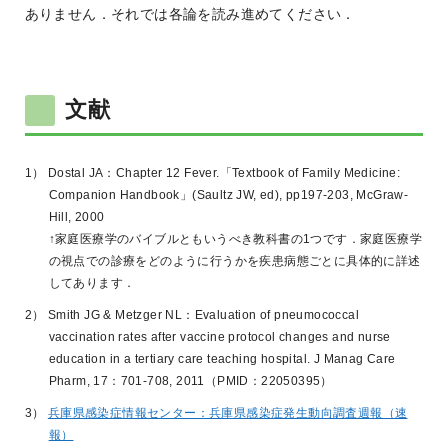
ありません．それでは各論を読み進めてください．
文献
1） Dostal JA：Chapter 12 Fever.「Textbook of Family Medicine:
Companion Handbook」(Saultz JW, ed), pp197-203, McGraw-
Hill, 2000
↑家庭医療学のバイブルともいうべき教科書の1つです．家庭医療学
の視点での診療をどのように行うかを疾患病態ごとに具体的に詳述
してあります．
2） Smith JG & Metzger NL：Evaluation of pneumococcal
vaccination rates after vaccine protocol changes and nurse
education in a tertiary care teaching hospital. J Manag Care
Pharm, 17：701-708, 2011（PMID：22050395）
3）
兵庫県感染症情報センター：兵庫県感染症発生動向調査週報（速
報）