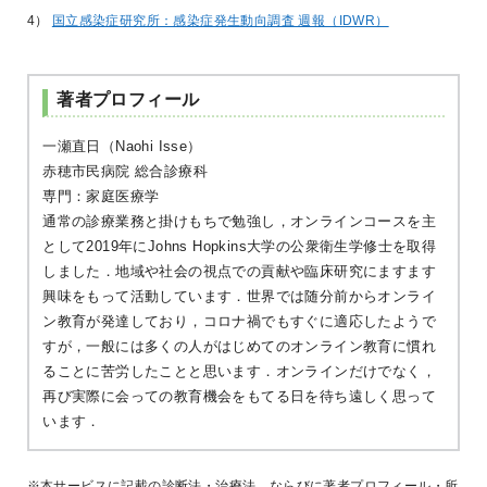
4）
国立感染症研究所：感染症発生動向調査 週報（IDWR）
一瀬直日（Naohi Isse）
赤穂市民病院 総合診療科
専門：家庭医療学
通常の診療業務と掛けもちで勉強し，オンラインコースを主
として2019年にJohns Hopkins大学の公衆衛生学修士を取得
しました．地域や社会の視点での貢献や臨床研究にますます
興味をもって活動しています．世界では随分前からオンライ
ン教育が発達しており，コロナ禍でもすぐに適応したようで
すが，一般には多くの人がはじめてのオンライン教育に慣れ
ることに苦労したことと思います．オンラインだけでなく，
再び実際に会っての教育機会をもてる日を待ち遠しく思って
います．
※本サービスに記載の診断法・治療法，ならびに著者プロフィール・所