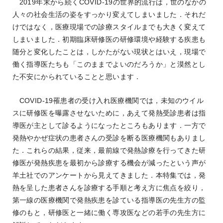
2019年末から続くCOVID-19の世界的流行は，世のなかの
人々の社会生活の姿をすっかり変えてしまいました．それだ
けではなく，医療現場での診療スタイルまでも大きく変えて
しまいました．初期臨床研修医の研修環境や経験する疾患も
随分と変化したことは，しかたがない現状とはいえ，現場で
働く指導医たちも「このままでよいのだろうか」と漠然とし
た不安にかられていることと思います．
COVID-19罹患者の受け入れ医療機関では，未知のウイル
スに研修医を曝露させないために，あえて発熱受診患者は指
導医が主として診るようになったところもあります．一方で
発熱やかぜ症状の患者さんの受診を断る医療機関もありまし
た．これらの結果，従来，最前線で発熱診療を行ってきた研
修医が発熱疾患を最初から診療する機会が減ったという声が
羊土社でのアンケートから見えてきました．本特集では，発
熱を呈した患者さんを診療する手順と考え方に焦点を絞り，
第一線の医療機関で発熱疾患を診ている指導医の先生方の監
修のもと，研修医と一緒に働く専攻医などの若手の先生方に