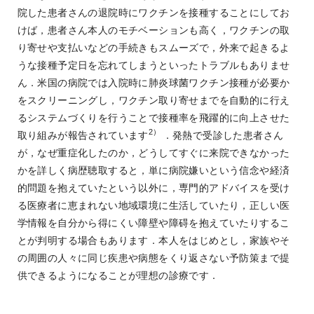
院した患者さんの退院時にワクチンを接種することにしてお
けば，患者さん本人のモチベーションも高く，ワクチンの取
り寄せや支払いなどの手続きもスムーズで，外来で起きるよ
うな接種予定日を忘れてしまうといったトラブルもありませ
ん．米国の病院では入院時に肺炎球菌ワクチン接種が必要か
をスクリーニングし，ワクチン取り寄せまでを自動的に行え
るシステムづくりを行うことで接種率を飛躍的に向上させた
2）
取り組みが報告されています
．発熱で受診した患者さん
が，なぜ重症化したのか，どうしてすぐに来院できなかった
かを詳しく病歴聴取すると，単に病院嫌いという信念や経済
的問題を抱えていたという以外に，専門的アドバイスを受け
る医療者に恵まれない地域環境に生活していたり，正しい医
学情報を自分から得にくい障壁や障碍を抱えていたりするこ
とが判明する場合もあります．本人をはじめとし，家族やそ
の周囲の人々に同じ疾患や病態をくり返さない予防策まで提
供できるようになることが理想の診療です．