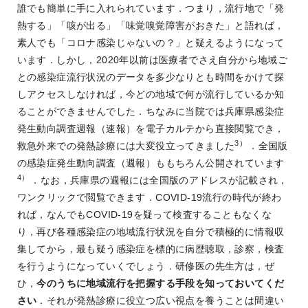
誰でも簡単に手に入れられています．つまり，流行地で「発
熱する」「咳が出る」「味覚嗅覚障害がおきた」と語れば，
素人でも「コロナ感染じゃないの？」と疑えるようになって
います．しかし，2020年以前は医療者でさえ自分から地域ご
との感染症流行状況のデータを多少なりとも時間をかけて探
しアクセスしなければ，今どの地域で何が流行しているか知
ることができませんでした．ちなみに当院では兵庫県感染症
発生動向調査週報（速報）を電子カルテから直接閲覧でき，
3）
救急外来での発熱診療には大変役立ってきました
．全国版
の感染症発生動向調査（週報）ももちろん公開されています
4）
．なお，兵庫県の週報には全国版のアドレスが記載され，
ワンクリックで閲覧できます．COVID-19流行の時代が終わ
れば，なんでもCOVID-19を疑って検査することもなくな
り，再び各種感染症の地域流行状況を自分で積極的に情報収
集してから，最も疑う感染症を標的に病歴聴取，診察，検査
を行うようになっていくでしょう．研修医の先生方は，ぜ
ひ，
今のうちに地域流行を把握する手段を知っておいてくだ
さい
．それが発熱診療に役立つ広い視点を養うことは間違い