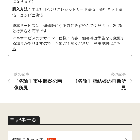
になります）
購入方法：
羊土社HPよりクレジットカード決済・銀行ネット決
済・コンビニ決済
※本サービスは「
研修医になる前に必ず読んでください。2025
」
とは異なる商品です．
※本サービスのデザイン・仕様・内容・価格等は予告なく変更す
る場合がありますので，予めご了承ください．利用規約は
こち
ら
．
前の記事
次の記事
〔各論〕市中肺炎の画
〔各論〕肺結核の画像所
像所見
見
記事一覧
特集にあたって
無料