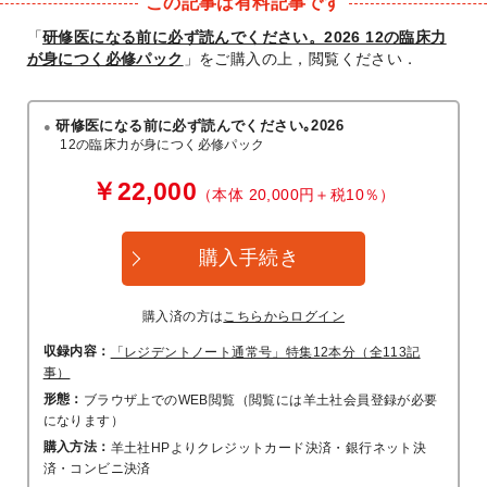
この記事は有料記事です
「
研修医になる前に必ず読んでください。2026 12の臨床力
が身につく必修パック
」をご購入の上，閲覧ください．
研修医になる前に必ず読んでください｡2026
12の臨床力が身につく必修パック
￥22,000
（本体 20,000円＋税10％）
購入手続き
購入済の方は
こちらからログイン
収録内容：
「レジデントノート通常号」特集12本分（全113記
事）
形態：
ブラウザ上でのWEB閲覧（閲覧には羊土社会員登録が必要
になります）
購入方法：
羊土社HPよりクレジットカード決済・銀行ネット決
済・コンビニ決済