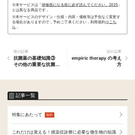
※本サービスは「
研修医になる前に必ず読んでください。2025
」
とは異なる商品です．
※本サービスのデザイン・仕様・内容・価格等は予告なく変更す
る場合がありますので，予めご了承ください．利用規約は
こち
ら
．
前の記事
次の記事
抗菌薬の基礎知識③
empiric therapy の考え
その他の重要な抗菌薬
方
（内服抗菌薬を中心
に）
記事一覧
特集にあたって
無料
これだけは覚える！感染症診療に必要な微生物の知識