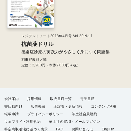
レジデントノート2018年4月号 Vol.20 No.1
抗菌薬ドリル
感染症診療の実践力がやさしく身につく問題集
羽田野義郎／編
定価：
2,200
円（本体2,000円＋税）
会社案内
採用情報
取扱書店一覧
電子書籍
書店様向け
広告掲載
正誤表・更新情報
コンテンツ利用
転載申請
プライバシーポリシー
羊土社会員規約
ウェブサイト利用規約
羊土社のSNS・メールマガジン
特定商取引法に基づく表示
FAQ
お問い合わせ
English