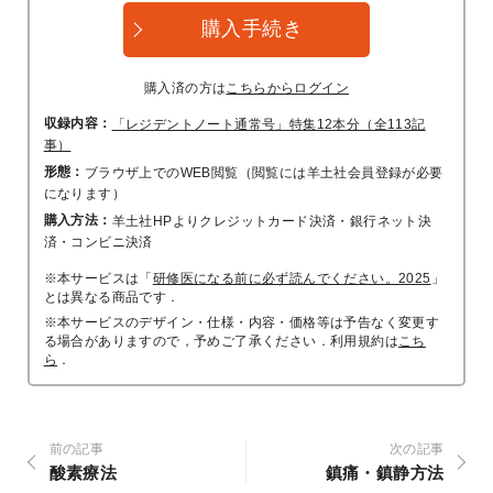
購入手続き
購入済の方は
こちらからログイン
収録内容：
「レジデントノート通常号」特集12本分（全113記
事）
形態：
ブラウザ上でのWEB閲覧（閲覧には羊土社会員登録が必要
になります）
購入方法：
羊土社HPよりクレジットカード決済・銀行ネット決
済・コンビニ決済
※本サービスは「
研修医になる前に必ず読んでください。2025
」
とは異なる商品です．
※本サービスのデザイン・仕様・内容・価格等は予告なく変更す
る場合がありますので，予めご了承ください．利用規約は
こち
ら
．
前の記事
次の記事
酸素療法
鎮痛・鎮静方法