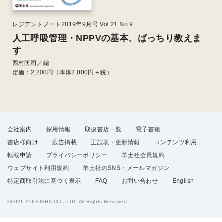
レジデントノート2019年9月号 Vol.21 No.9
人工呼吸管理・NPPVの基本、ばっちり教えま
す
西村匡司／編
定価：
2,200
円（本体2,000円＋税）
会社案内
採用情報
取扱書店一覧
電子書籍
書店様向け
広告掲載
正誤表・更新情報
コンテンツ利用
転載申請
プライバシーポリシー
羊土社会員規約
ウェブサイト利用規約
羊土社のSNS・メールマガジン
特定商取引法に基づく表示
FAQ
お問い合わせ
English
©2026 YODOSHA CO., LTD. All Rights Reserved