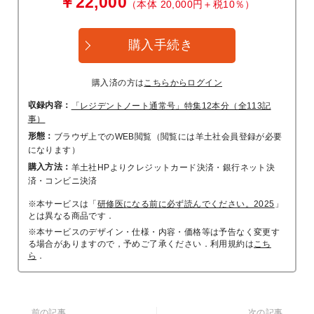
￥22,000
（本体 20,000円＋税10％）
購入手続き
購入済の方は
こちらからログイン
収録内容：
「レジデントノート通常号」特集12本分（全113記
事）
形態：
ブラウザ上でのWEB閲覧（閲覧には羊土社会員登録が必要
になります）
購入方法：
羊土社HPよりクレジットカード決済・銀行ネット決
済・コンビニ決済
※本サービスは「
研修医になる前に必ず読んでください。2025
」
とは異なる商品です．
※本サービスのデザイン・仕様・内容・価格等は予告なく変更す
る場合がありますので，予めご了承ください．利用規約は
こち
ら
．
前の記事
次の記事