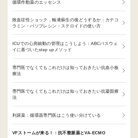
循環作動薬のエッセンス
敗血症性ショック，輸液蘇生の後どうするか：カテコ
ラミン・バソプレシン・ステロイドの使い方
ICUでの心房細動の管理はこうしよう：ABCパスウェ
イに基づいたstep upメソッド
専門医でなくてもこれだけは知っておきたい抗血小板
療法
専門医でなくてもこれだけは知っておきたい抗凝固療
法
利尿薬：循環器専門医はこう使い分けている
VFストームが来る！：抗不整脈薬とVA-ECMO