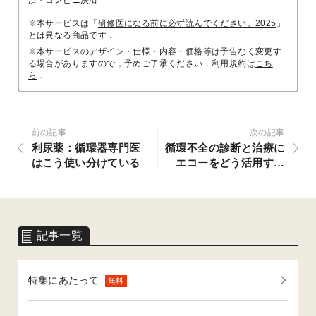
※本サービスは「
研修医になる前に必ず読んでください。2025
」
とは異なる商品です．
※本サービスのデザイン・仕様・内容・価格等は予告なく変更す
る場合がありますので，予めご了承ください．利用規約は
こち
ら
．
前の記事
次の記事
利尿薬：循環器専門医
循環不全の診断と治療に
はこう使い分けている
エコーをどう活用する
か：RUSHプロトコルを
応用して
記事一覧
特集にあたって
無料