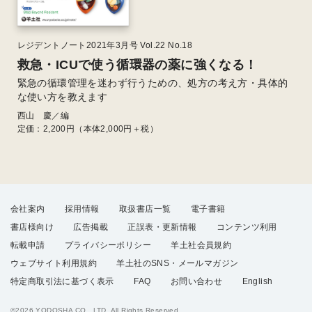
レジデントノート2021年3月号 Vol.22 No.18
救急・ICUで使う循環器の薬に強くなる！
緊急の循環管理を迷わず行うための、処方の考え方・具体的
な使い方を教えます
西山 慶／編
定価：
2,200
円（本体2,000円＋税）
会社案内
採用情報
取扱書店一覧
電子書籍
書店様向け
広告掲載
正誤表・更新情報
コンテンツ利用
転載申請
プライバシーポリシー
羊土社会員規約
ウェブサイト利用規約
羊土社のSNS・メールマガジン
特定商取引法に基づく表示
FAQ
お問い合わせ
English
©2026 YODOSHA CO., LTD. All Rights Reserved