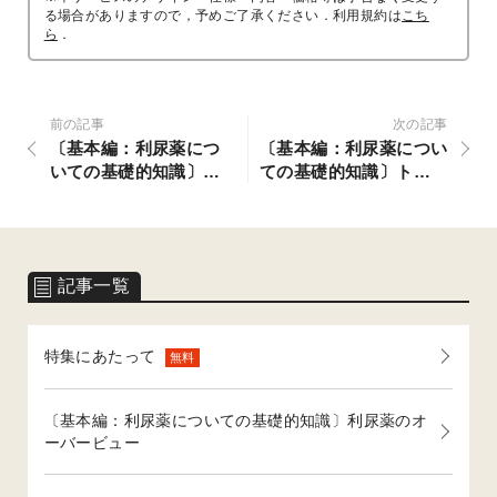
る場合がありますので，予めご了承ください．利用規約は
こち
ら
．
前の記事
次の記事
〔基本編：利尿薬につ
〔基本編：利尿薬につい
いての基礎的知識〕利
ての基礎的知識〕トルバ
尿薬のオーバービュー
プタンはどのようなとき
に使う？ 使うときの注
意点は？
記事一覧
特集にあたって
無料
〔基本編：利尿薬についての基礎的知識〕利尿薬のオ
ーバービュー