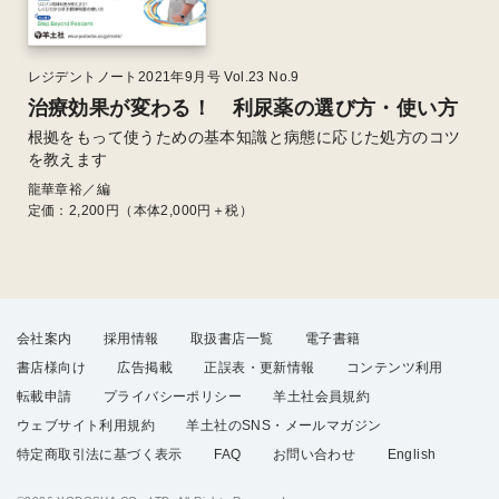
レジデントノート2021年9月号 Vol.23 No.9
治療効果が変わる！ 利尿薬の選び方・使い方
根拠をもって使うための基本知識と病態に応じた処方のコツ
を教えます
龍華章裕／編
定価：
2,200
円（本体2,000円＋税）
会社案内
採用情報
取扱書店一覧
電子書籍
書店様向け
広告掲載
正誤表・更新情報
コンテンツ利用
転載申請
プライバシーポリシー
羊土社会員規約
ウェブサイト利用規約
羊土社のSNS・メールマガジン
特定商取引法に基づく表示
FAQ
お問い合わせ
English