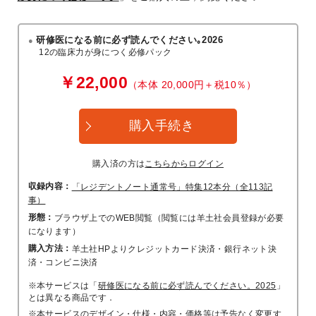
研修医になる前に必ず読んでください｡2026
12の臨床力が身につく必修パック
￥22,000
（本体 20,000円＋税10％）
購入手続き
購入済の方は
こちらからログイン
収録内容：
「レジデントノート通常号」特集12本分（全113記
事）
形態：
ブラウザ上でのWEB閲覧（閲覧には羊土社会員登録が必要
になります）
購入方法：
羊土社HPよりクレジットカード決済・銀行ネット決
済・コンビニ決済
※本サービスは「
研修医になる前に必ず読んでください。2025
」
とは異なる商品です．
※本サービスのデザイン・仕様・内容・価格等は予告なく変更す