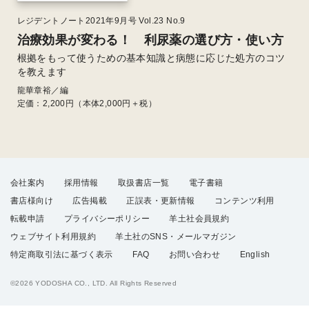
レジデントノート2021年9月号 Vol.23 No.9
治療効果が変わる！ 利尿薬の選び方・使い方
根拠をもって使うための基本知識と病態に応じた処方のコツ
を教えます
龍華章裕／編
定価：
2,200
円（本体2,000円＋税）
会社案内
採用情報
取扱書店一覧
電子書籍
書店様向け
広告掲載
正誤表・更新情報
コンテンツ利用
転載申請
プライバシーポリシー
羊土社会員規約
ウェブサイト利用規約
羊土社のSNS・メールマガジン
特定商取引法に基づく表示
FAQ
お問い合わせ
English
©2026 YODOSHA CO., LTD. All Rights Reserved