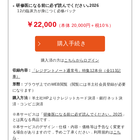
研修医になる前に必ず読んでください｡2026
12の臨床力が身につく必修パック
￥22,000
（本体 20,000円＋税10％）
購入手続き
購入済の方は
こちらからログイン
収録内容：
「レジデントノート通常号」特集12本分（全113記
事）
形態：
ブラウザ上でのWEB閲覧（閲覧には羊土社会員登録が必要
になります）
購入方法：
羊土社HPよりクレジットカード決済・銀行ネット決
済・コンビニ決済
※本サービスは「
研修医になる前に必ず読んでください。2025
」
とは異なる商品です．
※本サービスのデザイン・仕様・内容・価格等は予告なく変更す
る場合がありますので，予めご了承ください．利用規約は
こち
ら
．