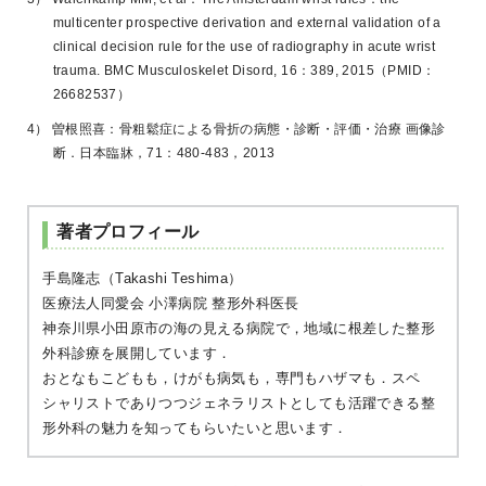
multicenter prospective derivation and external validation of a
clinical decision rule for the use of radiography in acute wrist
trauma. BMC Musculoskelet Disord, 16：389, 2015（PMID：
26682537）
4） 曽根照喜：骨粗鬆症による骨折の病態・診断・評価・治療 画像診
断．日本臨牀，71：480-483，2013
手島隆志（Takashi Teshima）
医療法人同愛会 小澤病院 整形外科医長
神奈川県小田原市の海の見える病院で，地域に根差した整形
外科診療を展開しています．
おとなもこどもも，けがも病気も，専門もハザマも．スペ
シャリストでありつつジェネラリストとしても活躍できる整
形外科の魅力を知ってもらいたいと思います．