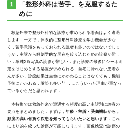
「整形外科は苦手」を克服するた
めに
救急外来で整形外科的な診療が求められる場面はよく遭遇
します．一方で，体系的に整形外科診療を学ぶ機会が少な
く，苦手意識をもっておられる読者も多いのではないでしょ
うか．主訴から解剖学的な局在を絞り込むための診察が難し
い．単純X線写真の読影が難しい．また診療の最後にシーネ固
定をはじめとする処置が求められる．自宅に帰れない患者さ
んが多い．診療結果は生命にかかわることはなくても，機能
1）
予後にかかわる．訴訟も多い
．…こういった理由が重なっ
ているからだと思われます．
本特集では救急外来で遭遇する頻度の高い主訴別に診療の
要点をまとめました．まずは，
年齢・主訴・受傷機転から，
頻度の高い骨折や疾患を知ってもらいたいと思います
．これ
により的を絞った診察が可能になります．画像検査は診察の