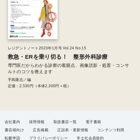
レジデントノート2023年1月号 Vol.24 No.15
救急・ERを乗り切る！ 整形外科診療
専門医だからわかる診察の着眼点、画像読影・処置・コンサ
ルトのコツを教えます
手島隆志／編
定価：
2,530
円（本体2,300円＋税）
会社案内
採用情報
取扱書店一覧
電子書籍
書店様向け
広告掲載
正誤表・更新情報
コンテンツ利用
転載申請
プライバシーポリシー
羊土社会員規約