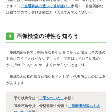
ます〔〔
「
交通事故に遭って首が痛い
」
参照〕．非侵襲的な
診察ですので，ぜひ診療にとり入れてみてください．
画像検査の特性を知ろう
単純X線写真で，明らかな骨折がみつかった場合はその後の
対応に迷うことは少ないでしょう．問題は，折れているの
か，折れていないのか，よくわからないときです．
単純X線写真の感度が低い骨折として，代表的なものに以下
があります．
・手舟状骨骨折〔
「
手をついた
」
参照〕
・脊椎圧迫骨折，骨盤脆弱性骨折〔
「
高齢者が尻もちを
ついた
」
参照〕