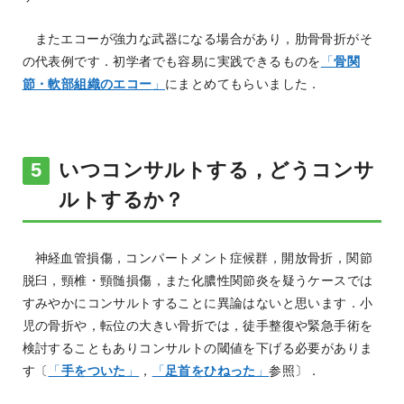
またエコーが強力な武器になる場合があり，肋骨骨折がそ
の代表例です．初学者でも容易に実践できるものを
「
骨関
節・軟部組織のエコー
」
にまとめてもらいました．
いつコンサルトする，どうコンサ
ルトするか？
神経血管損傷，コンパートメント症候群，開放骨折，関節
脱臼，頸椎・頸髄損傷，また化膿性関節炎を疑うケースでは
すみやかにコンサルトすることに異論はないと思います．小
児の骨折や，転位の大きい骨折では，徒手整復や緊急手術を
検討することもありコンサルトの閾値を下げる必要がありま
す〔
「
手をついた
」
，
「
足首をひねった
」
参照〕．