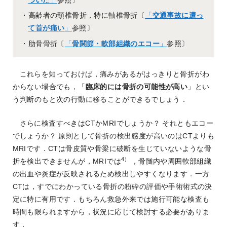
・高齢者の頸椎骨折，特に軸椎骨折〔
「
交通事故に遭っ
て首が痛い
」
参照〕
・肋骨骨折〔
「
骨関節・軟部組織のエコー
」
参照〕
これらを知っておけば，痛みがあるがはっきりと骨折がわ
からない場合でも，「
臨床的には骨折の可能性が高い
」とい
う判断のもと次の行動に移ることができるでしょう．
さらに検査すべきはCTかMRIでしょうか？ それともエコー
でしょうか？ 原則として骨折の検出感度が高いのはCTよりも
MRIです．CTは骨皮質や骨梁に破断を生じていないような骨
4）
折を検出できませんが，MRIでは
，骨髄内や周囲軟部組織
の出血や炎症が反映されるため検出しやすくなります．一方
CTは，すでにわかっている骨折の粉砕の評価や手術術式の決
定に特に有用です．もちろん救急外来では施行可能な検査も
時間も限られますから，状況に応じて検討する必要がありま
す．