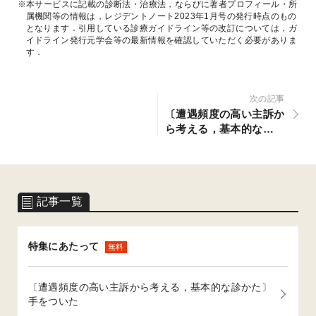
※本サービスに記載の診断法・治療法，ならびに著者プロフィール・所
属機関等の情報は，レジデントノート2023年1月号の発行時点のもの
となります．引用している診療ガイドライン等の改訂については，ガ
イドライン発行元学会等の最新情報を確認していただく必要がありま
す．
次の記事
〔遭遇頻度の高い主訴か
ら考える，基本的な診か
た〕手をついた
記事一覧
特集にあたって
無料
〔遭遇頻度の高い主訴から考える，基本的な診かた〕
手をついた