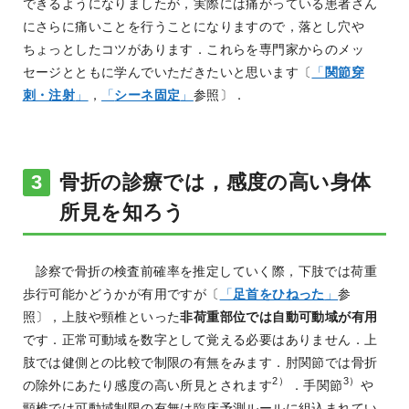
できるようになりましたが，実際には痛がっている患者さん
にさらに痛いことを行うことになりますので，落とし穴や
ちょっとしたコツがあります．これらを専門家からのメッ
セージとともに学んでいただきたいと思います〔
「
関節穿
刺・注射
」
，
「
シーネ固定
」
参照〕．
骨折の診療では，感度の高い身体
所見を知ろう
診察で骨折の検査前確率を推定していく際，下肢では荷重
歩行可能かどうかが有用ですが〔
「
足首をひねった
」
参
照〕，上肢や頸椎といった
非荷重部位では自動可動域が有用
です．正常可動域を数字として覚える必要はありません．上
肢では健側との比較で制限の有無をみます．肘関節では骨折
2）
3）
の除外にあたり感度の高い所見とされます
．手関節
や
頸椎では可動域制限の有無は臨床予測ルールに組込まれてい