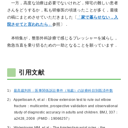
一方，高度な治療は必要でないけれど，帰宅の難しい患者
さんをどうするか，私も研修医の頃迷ったことが多く，最後
の稿にまとめさせていただきました〔
「
家で暮らせない，入
院させてと言われたら
」
参照〕．
本特集が，整形外科診療で感じるプレッシャーを減らし，
救急当直を乗り切るための一助となることを願っています．
引用文献
1）
最高裁判所：医事関係訴訟事件（地裁）の診療科目別既済件数
2） Appelboam A, et al：Elbow extension test to rule out elbow
fracture：multicentre, prospective validation and observational
study of diagnostic accuracy in adults and children. BMJ, 337：
a2428, 2008（PMID：19066257）
3） Walenkamp MM, et al：The Amsterdam wrist rules：the