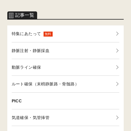
記事一覧
特集にあたって
無料
静脈注射・静脈採血
動脈ライン確保
ルート確保（末梢静脈路・骨髄路）
PICC
気道確保・気管挿管