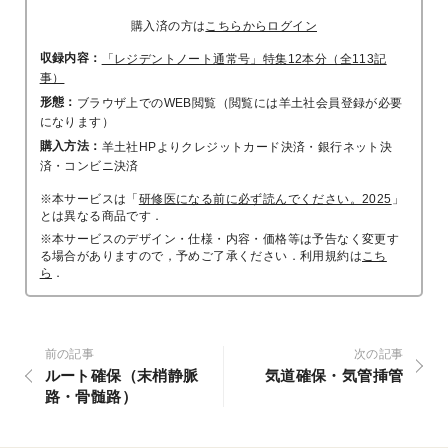
購入済の方は
こちらからログイン
収録内容：
「レジデントノート通常号」特集12本分（全113記
事）
形態：
ブラウザ上でのWEB閲覧（閲覧には羊土社会員登録が必要
になります）
購入方法：
羊土社HPよりクレジットカード決済・銀行ネット決
済・コンビニ決済
※本サービスは「
研修医になる前に必ず読んでください。2025
」
とは異なる商品です．
※本サービスのデザイン・仕様・内容・価格等は予告なく変更す
る場合がありますので，予めご了承ください．利用規約は
こち
ら
．
前の記事
次の記事
ルート確保（末梢静脈
気道確保・気管挿管
路・骨髄路）