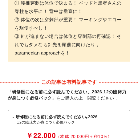
① 腰椎穿刺は体位で決まる！ ベッドと患者さんの
脊柱を水平に！ 背中は垂直に！
② 体位の次は穿刺部が重要！ マーキングやエコー
を駆使すべし！
③ 針が進まない場合は体位と穿刺部の再確認！ そ
れでもダメなら針先を頭側に向けたり，
paramedian approachを！
この記事は有料記事です
「
研修医になる前に必ず読んでください。2026 12の臨床力
が身につく必修パック
」をご購入の上，閲覧ください．
研修医になる前に必ず読んでください｡2026
12の臨床力が身につく必修パック
￥22,000
（本体 20,000円＋税10％）