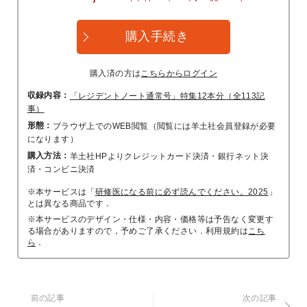
購入手続き
購入済の方は
こちらからログイン
収録内容：
「レジデントノート通常号」特集12本分（全113記
事）
形態：
ブラウザ上でのWEB閲覧（閲覧には羊土社会員登録が必要
になります）
購入方法：
羊土社HPよりクレジットカード決済・銀行ネット決
済・コンビニ決済
※本サービスは「
研修医になる前に必ず読んでください。2025
」
とは異なる商品です．
※本サービスのデザイン・仕様・内容・価格等は予告なく変更す
る場合がありますので，予めご了承ください．利用規約は
こち
ら
．
前の記事
次の記事